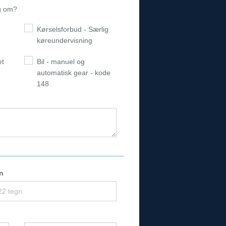
ig om?
Kørselsforbud - Særlig
køreundervisning
et
Bil - manuel og
automatisk gear - kode
148
n