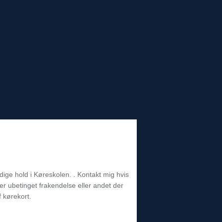
edige hold i Køreskolen. . Kontakt mig hvis
r ubetinget frakendelse eller andet der
 kørekort.