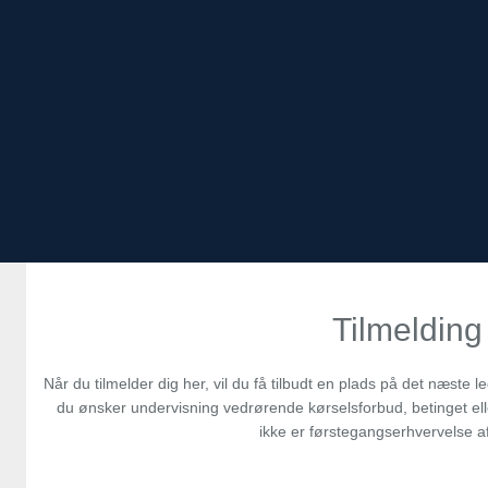
Tilmelding
Når du tilmelder dig her, vil du få tilbudt en plads på det næste l
du ønsker undervisning vedrørende kørselsforbud, betinget elle
ikke er førstegangserhvervelse af