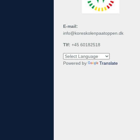
E-mail:
info@koreskolenpaatoppen.dk
Tlf:
+45 60182518
Powered by
Translate