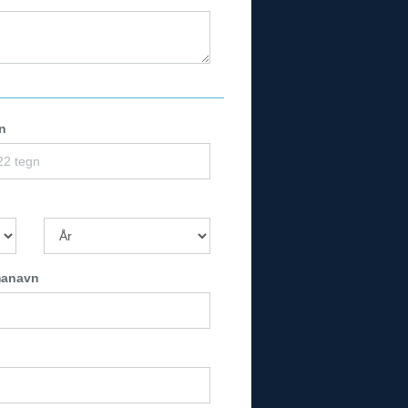
n
manavn