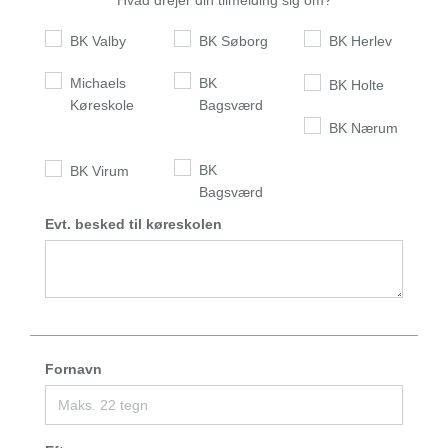
Hvad drejer din tilmelding sig om?
BK Valby
BK Søborg
BK Herlev
Michaels
BK
BK Holte
Køreskole
Bagsværd
BK Nærum
BK
BK Virum
Bagsværd
Evt. besked til køreskolen
Fornavn