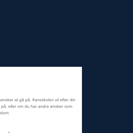
 ønsker at gå på. Køreskolen vil efter din
gå på, eller om du har andre ønsker som
ekort.