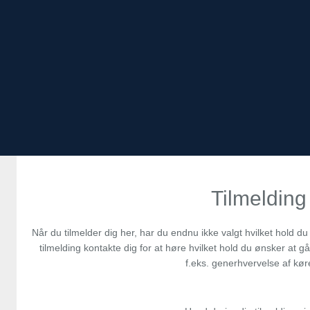
Tilmelding
Når du tilmelder dig her, har du endnu ikke valgt hvilket hold du
tilmelding kontakte dig for at høre hvilket hold du ønsker at 
f.eks. generhvervelse af kør