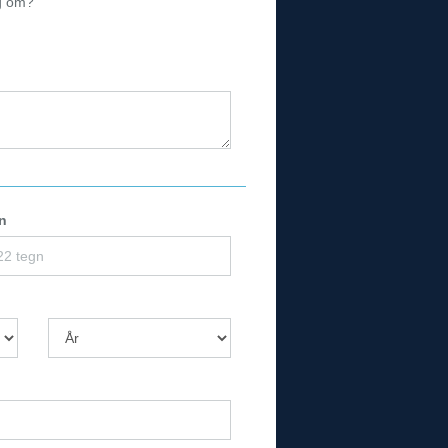
ig om?
n