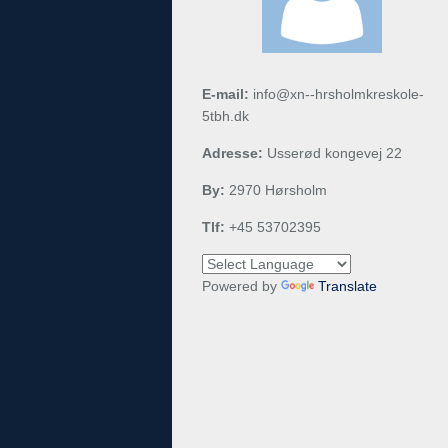
E-mail:
info@xn--hrsholmkreskole-
5tbh.dk
Adresse:
Usserød kongevej 22
By:
2970 Hørsholm
Tlf:
+45 53702395
Powered by
Translate