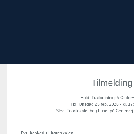
Tilmelding
Hold: Trailer intro på Ceder
Tid:
Onsdag
25 feb. 2026 - kl. 17
Sted: Teorilokalet bag huset på Cedervej
Evt. besked til køreskolen