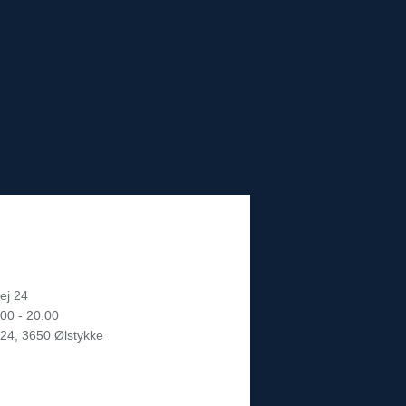
vej 24
:00 - 20:00
 24, 3650 Ølstykke