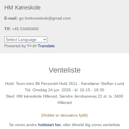
HM Køreskole​
E-mail:
go.hmkoreskole@gmail.com
Tlf:
+45 53400400
Powered by
Translate
Venteliste
Hold: Teori-intro Bil Personbil Hold 2611 - Kørelærer Steffan Lund
Tid:
Onsdag
24 jun. 2026 - kl. 16:15 - 18:30
Sted: HM køreskole Hillerød, Søndre Jernbanevej 22 st. tv. 3400
Hillerød
(Holdet er desværre fyldt)
Se vores andre
holdstart her
, eller tilmeld dig vores venteliste