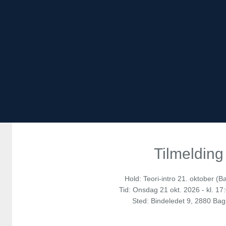
Tilmelding
Hold: Teori-intro 21. oktober (
Tid:
Onsdag
21 okt. 2026 - kl. 17
Sted: Bindeledet 9, 2880 Ba