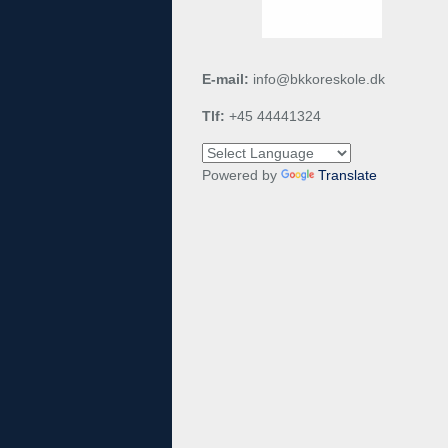
E-mail:
info@bkkoreskole.dk
Tlf:
+45 44441324
Powered by
Translate