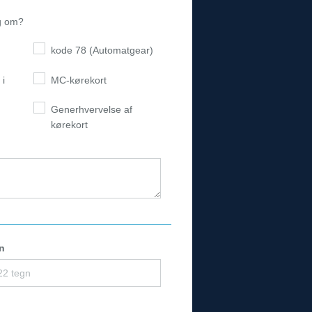
ig om?
kode 78 (Automatgear)
 i
MC-kørekort
Generhvervelse af
kørekort
n