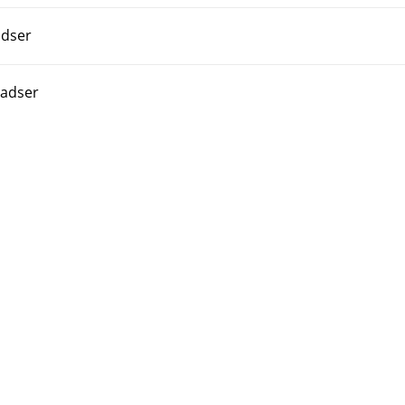
adser
ladser