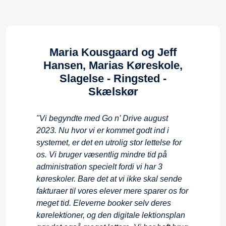
Nikolaj Stavnskær, Den
Rolige Køreskole, Ølstykke
"Jeg har benyttet Go n’ Drive i 4 år. Det
kører utroligt stabilt, og der er aldrig
problemer med systemet. I starten havde
jeg brug for en del hjælp, men efter et par
måneder kørte det. Go n’ Drive sparer mig
for rigtig meget administrationstid, og jeg
har ingen dårlige betalere på min
køreskole :)"