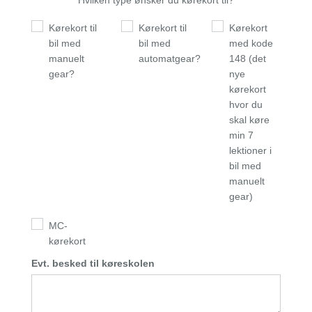
Hvilken type ønsker du kørekort til?
Kørekort til
Kørekort til
Kørekort
bil med
bil med
med kode
manuelt
automatgear?
148 (det
gear?
nye
kørekort
hvor du
skal køre
min 7
lektioner i
bil med
manuelt
gear)
MC-
kørekort
Evt. besked til køreskolen