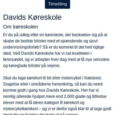
Tilmelding
Davids Køreskole
Om køreskolen
Er du på udkig efter en køreskole, der bestræber sig på at
skabe de bedste bilister med et spændende og sjovt
undervisningsforløb? Så er du kommet til det helt rigtige
sted. Ved Davids Køreskole har vi sat kvaliteten i
førersædet, og vi arbejder hver dag med at få nye selvsikre
og køreglade bilister på vejene.
Skal du tage kørekort til bil eller motorcykel i Næstved,
Slagelse eller i områderne heromkring, så kan du nemt
komme godt i gang hos Davids Køreskole. Her har vi
nemlig allerede hjulpet mere end 2.000 glade og tilfredse
elever med at få deres kategori B kørekort og
motorcykelkørekort – og vi er derfor også klar til at tage godt
imod dig og hjælpe dig trygt ud på vejene.