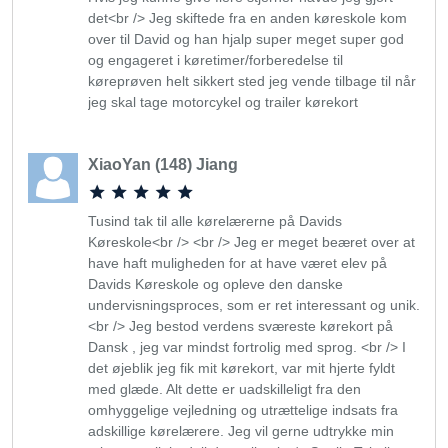
det<br /> Jeg skiftede fra en anden køreskole kom
over til David og han hjalp super meget super god
og engageret i køretimer/forberedelse til
køreprøven helt sikkert sted jeg vende tilbage til når
jeg skal tage motorcykel og trailer kørekort
XiaoYan (148) Jiang
Tusind tak til alle kørelærerne på Davids
Køreskole<br /> <br /> Jeg er meget beæret over at
have haft muligheden for at have været elev på
Davids Køreskole og opleve den danske
undervisningsproces, som er ret interessant og unik.
<br /> Jeg bestod verdens sværeste kørekort på
Dansk , jeg var mindst fortrolig med sprog. <br /> I
det øjeblik jeg fik mit kørekort, var mit hjerte fyldt
med glæde. Alt dette er uadskilleligt fra den
omhyggelige vejledning og utrættelige indsats fra
adskillige kørelærere. Jeg vil gerne udtrykke min