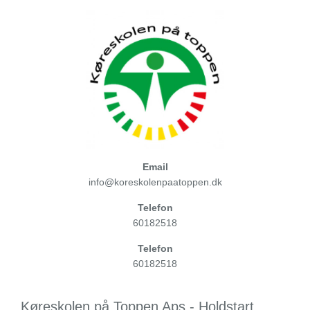
Email
info@koreskolenpaatoppen.dk
Telefon
60182518
Telefon
60182518
Køreskolen på Toppen Aps - Holdstart