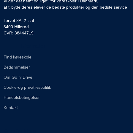
Vi gør det nemt og ligetil for køreskoler i Danmark,
at tilbyde deres elever de bedste produkter og den bedste service
Torvet 3A, 2. sal
3400 Hillerød
CVR: 38444719
Information
Find køreskole
Bedømmelser
Om Go n’ Drive
Cookie-og privatlivspolitik
Handelsbetingelser
Kontakt
Brug for hjælp