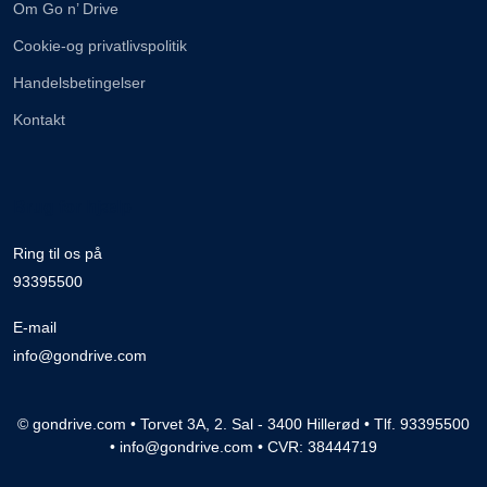
Om Go n’ Drive
Cookie-og privatlivspolitik
Handelsbetingelser
Kontakt
Brug for hjælp
Ring til os på
93395500
E-mail
info@gondrive.com
© gondrive.com • Torvet 3A, 2. Sal - 3400 Hillerød • Tlf. 93395500
• info@gondrive.com • CVR: 38444719