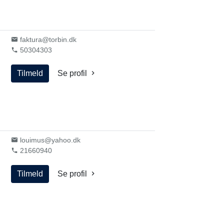
faktura@torbin.dk
50304303
Tilmeld
Se profil
louimus@yahoo.dk
21660940
Tilmeld
Se profil