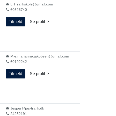
LHTrafikskole@gmail.com
60526740
Tilmeld
Se profil
Mie.marianne.jakobsen@gmail.com
60192242
Tilmeld
Se profil
Jesper@jps-trafik.dk
24252191