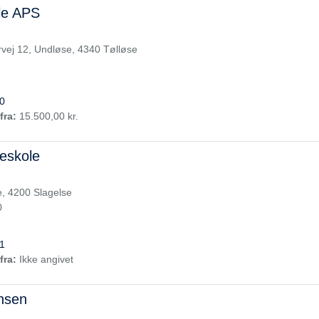
le APS
rvej 12, Undløse, 4340 Tølløse
0
fra:
15.500,00 kr.
eskole
e, 4200 Slagelse
0
1
fra:
Ikke angivet
nsen