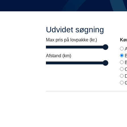
Udvidet søgning
Max pris på lovpakke (kr.)
Kør
A
Afstand (km)
B
B
C
D