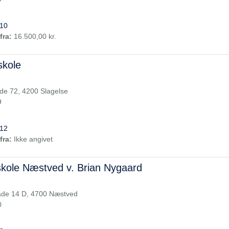
10
fra:
16.500,00 kr.
skole
e 72, 4200 Slagelse
9
12
fra:
Ikke angivet
skole Næstved v. Brian Nygaard
de 14 D, 4700 Næstved
0