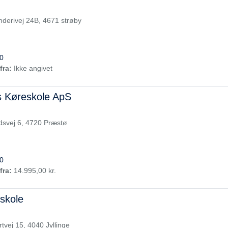
nderivej 24B, 4671 strøby
0
fra:
Ikke angivet
s Køreskole ApS
svej 6, 4720 Præstø
0
fra:
14.995,00 kr.
eskole
vej 15, 4040 Jyllinge