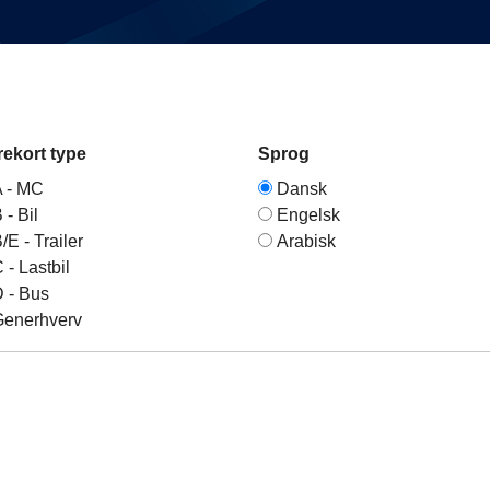
ekort type
Sprog
 - MC
Dansk
 - Bil
Engelsk
/E - Trailer
Arabisk
 - Lastbil
 - Bus
Generhverv