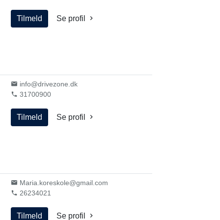
Tilmeld
Se profil
info@drivezone.dk
31700900
Tilmeld
Se profil
Maria.koreskole@gmail.com
26234021
Tilmeld
Se profil