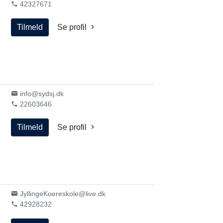
42327671
Tilmeld
Se profil
info@sydsj.dk
22603646
Tilmeld
Se profil
JyllingeKoereskole@live.dk
42928232