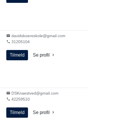
davidskoereskole@gmail.com
31205104
Tilmeld
Se profil
DSKnaestved@gmail.com
42259510
Tilmeld
Se profil