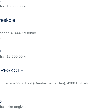
2
fra:
13.899,00 kr.
reskole
odden 4, 4440 Mørkøv
0
1
fra:
15.600,00 kr.
ØRESKOLE
ndsgade 22B, 1.sal (Gendarmergården), 4300 Holbæk
0
fra:
Ikke angivet