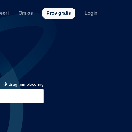
eori
Om os
Prøv gratis
Login
Brug min placering