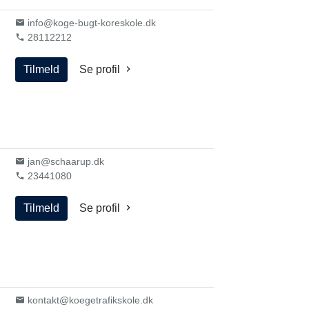
info@koge-bugt-koreskole.dk
28112212
Tilmeld
Se profil
jan@schaarup.dk
23441080
Tilmeld
Se profil
kontakt@koegetrafikskole.dk