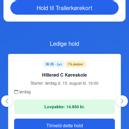
Hold til Trailerkørekort
Ledige hold
Bil (B) - Lyn
Få pladser
Hillerød C Køreskole
Starter: lørdag d. 15. august kl. 16:00
lørdag
Lovpakke: 14.850 kr.
Tilmeld dette hold