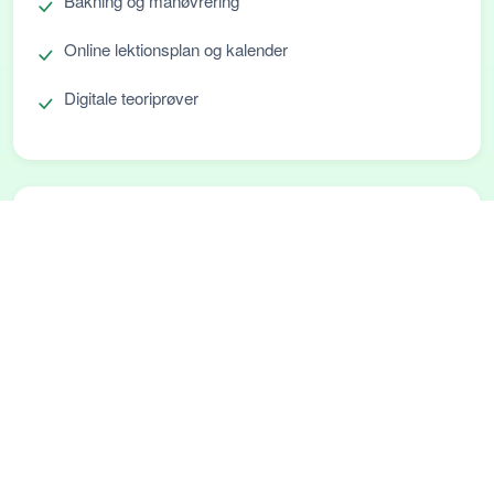
Bakning og manøvrering
Online lektionsplan og kalender
Digitale teoriprøver
Tilvalgsmuligheder
Sikr dig det bedst mulig køreskoleophold. Her er nogle
af køreskolernes tilvalgsmuligheder:
Opgradering af forløbs-pakker
Ekstra teori- og kørelektioner
Generhverv / kontrollerende køreprøve