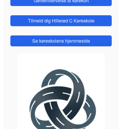
Generhvervelse af kørekort
Tilmeld dig Hillerød C Køreskole
Se køreskolens hjemmeside