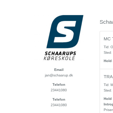
Schaa
MC T
Tid:
O
Sted:
Hold 
Email
jan@schaarup.dk
TRAI
Telefon
Tid:
M
23441080
Sted:
Hold 1
Telefon
Introp
23441080
Prise