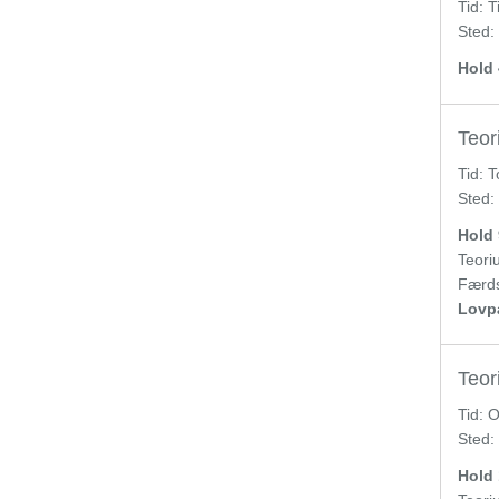
Tid:
T
Sted:
Hold 
Teori
Tid:
T
Sted:
Hold 
Teoriu
Færds
Lovpa
Teori
Tid:
O
Sted:
Hold 