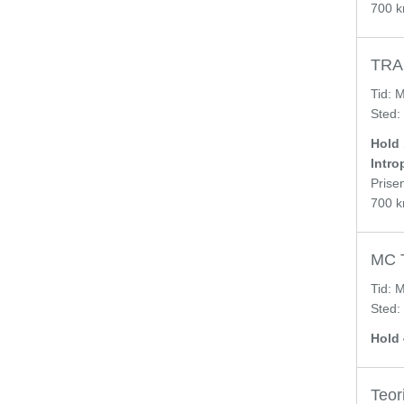
700 kr
TRAI
Tid:
M
Sted:
Hold 1
Introp
Prise
700 kr
MC T
Tid:
M
Sted:
Hold 
Teori