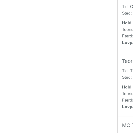
Tid:
O
Sted:
Hold 
Teoriu
Færds
Lovpa
Teori
Tid:
T
Sted:
Hold 
Teoriu
Færds
Lovpa
MC T