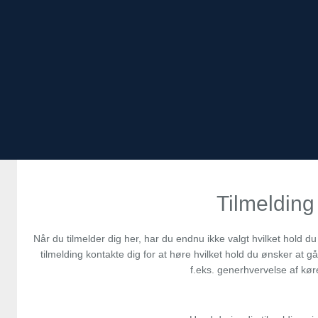
Tilmelding
Når du tilmelder dig her, har du endnu ikke valgt hvilket hold du 
tilmelding kontakte dig for at høre hvilket hold du ønsker at 
f.eks. generhvervelse af kør