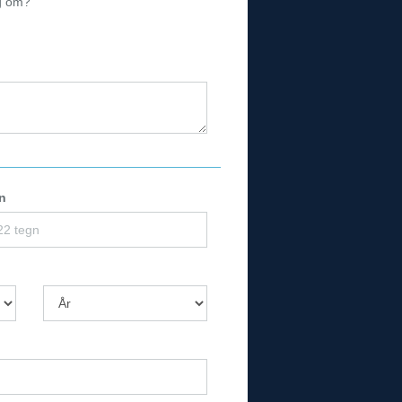
ig om?
n