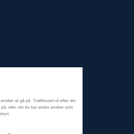
ønsker at gå på. Trafikhuset vil efter din
gå på, eller om du har andre ønsker som
ekort.