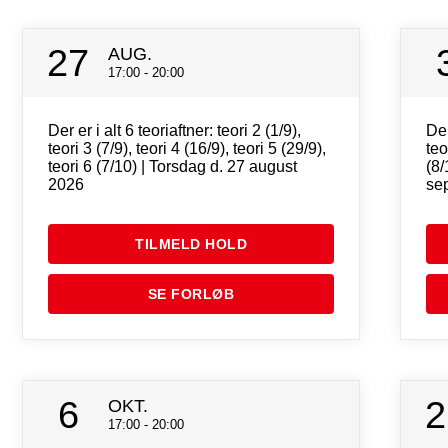
27
AUG.
17:00 - 20:00
Der er i alt 6 teoriaftner: teori 2 (1/9),
Der
teori 3 (7/9), teori 4 (16/9), teori 5 (29/9),
teo
teori 6 (7/10) | Torsdag d. 27 august
(8/
2026
se
TILMELD HOLD
SE FORLØB
6
2
OKT.
17:00 - 20:00